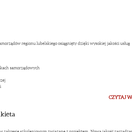
amorządów regionu lubelskiego osiągnięty dzięki wysokiej jakości usług
ostkach samorządowych
zej
i
CZYTAJ W
kieta
w zakresie szkoleniowym związane z projektem „Nowa jakość zarządzan