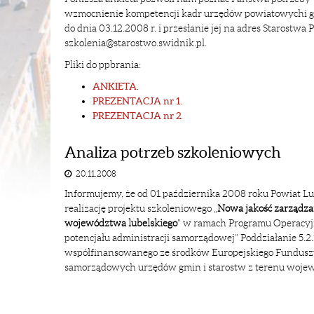
wzmocnienie kompetencji kadr urzędów powiatowychi gm
do dnia 03.12.2008 r. i przesłanie jej na adres Starostw
szkolenia@starostwo.swidnik.pl.
Pliki do ppbrania:
ANKIETA
.
PREZENTACJA nr 1.
PREZENTACJA nr 2.
Analiza potrzeb szkoleniowych
20.11.2008
Informujemy, że od 01 października 2008 roku Powiat L
realizację projektu szkoleniowego „
Nowa jakość zarządza
województwa lubelskiego
” w ramach Programu Operacyjn
potencjału administracji samorządowej” Poddziałanie 5.2
współfinansowanego ze środków Europejskiego Funduszu
samorządowych urzędów gmin i starostw z terenu wojewód