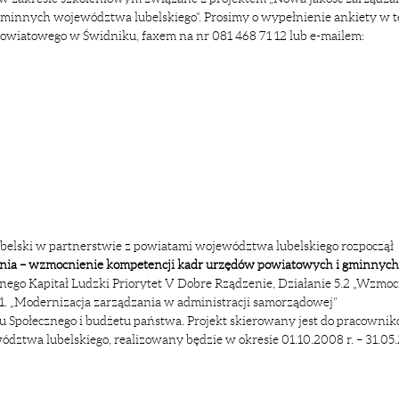
innych województwa lubelskiego”. Prosimy o wypełnienie ankiety w t
a Powiatowego w Świdniku, faxem na nr 081 468 71 12 lub e-mailem:
ubelski w partnerstwie z powiatami województwa lubelskiego rozpoczął
nia – wzmocnienie kompetencji kadr urzędów powiatowych i gminnych
ego Kapitał Ludzki Priorytet V Dobre Rządzenie, Działanie 5.2 „Wzmoc
.1. „Modernizacja zarządzania w administracji samorządowej”
 Społecznego i budżetu państwa. Projekt skierowany jest do pracowni
ztwa lubelskiego, realizowany będzie w okresie 01.10.2008 r. – 31.05.