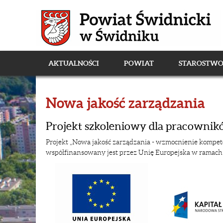
AKTUALNOŚCI
POWIAT
STAROSTW
Nowa jakość zarządzania
Projekt szkoleniowy dla pracowni
Projekt „Nowa jakość zarządzania - wzmocnienie kompe
współfinansowany jest przez Unię Europejska w ramach 