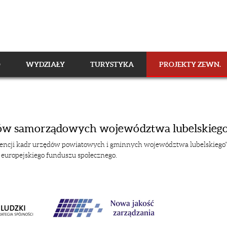
O
WYDZIAŁY
TURYSTYKA
PROJEKTY ZEWN.
ków samorządowych województwa lubelskieg
tencji kadr urzędów powiatowych i gminnych województwa lubelskiego
europejskiego funduszu społecznego.