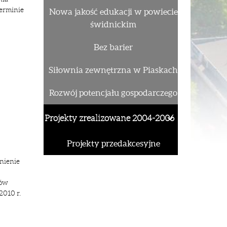
erminie
Nowa jakość edukacji w powiecie
świdnickim
Bez barier
Siłownia zewnętrzna w Piaskach
Rozwój potencjału gospodarczego
Projekty zrealizowane 2004-2006
Projekty przedakcesyjne
nienie
ków
2010 r.