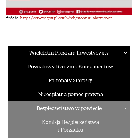
źródło:
https://www.gov.pl/web/rcb/stopnie-alarmowe
Wieloletni Program Inwestycyjny
Powiatowy Rzecznik Konsumentów
Patronaty Starosty
Nieodpłatna pomoc prawna
Bezpieczeństwo w powiecie
Komisja Bezpieczeństwa
i Porządku