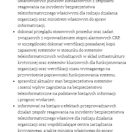
ustanowionych punktów kontaktowych z zespołami
reagowania na incydenty bezpieczeństwa
teleinformatycznego właściwymi dla rodzaju działania
organizacji oraz ministrem właściwym do spraw
informatyzacji;
dokonać przeglądu stosownych procedur oraz zadań
związanych z wprowadzeniem stopni alarmowych CRP,
w szczególności dokonać weryfikacji posiadanej kopii
zapasowej systemów w stosunku do systemów
teleinformatycznych wchodzących w skład infrastruktury
krytycznej oraz systemów kluczowych dla funkcjonowania
organizacji oraz weryfikacji czasu wymaganego na
przywrócenie poprawności funkcjonowania systemu;
sprawdzić aktualny stan bezpieczeństwa systemów
i ocenić wpływ zagrożenia na bezpieczeństwo
teleinformatyczne na podstawie bieżących informacji
i prognoz wydarzeń;
informować na bieżąco o efektach przeprowadzanych
działań zespoły reagowania na incydenty bezpieczeństwa
teleinformatycznego właściwe dla rodzaju działania
organizacji oraz współdziałające centra zarządzania
kryzysowego, a także ministra właściwego do spraw