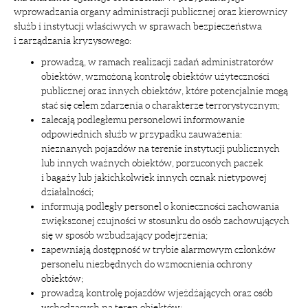
wprowadzania organy administracji publicznej oraz kierownicy
służb i instytucji właściwych w sprawach bezpieczeństwa
i zarządzania kryzysowego:
prowadzą, w ramach realizacji zadań administratorów
obiektów, wzmożoną kontrolę obiektów użyteczności
publicznej oraz innych obiektów, które potencjalnie mogą
stać się celem zdarzenia o charakterze terrorystycznym;
zalecają podległemu personelowi informowanie
odpowiednich służb w przypadku zauważenia:
nieznanych pojazdów na terenie instytucji publicznych
lub innych ważnych obiektów, porzuconych paczek
i bagaży lub jakichkolwiek innych oznak nietypowej
działalności;
informują podległy personel o konieczności zachowania
zwiększonej czujności w stosunku do osób zachowujących
się w sposób wzbudzający podejrzenia;
zapewniają dostępność w trybie alarmowym członków
personelu niezbędnych do wzmocnienia ochrony
obiektów;
prowadzą kontrolę pojazdów wjeżdżających oraz osób
wchodzących na teren obiektów;