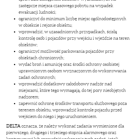
zastępcze miejsca czasowego pobytu na wypadek
ewakuacji ludności;
ograniczyć do minimum liczbę miejsc ogólnodostępnych
w obiekcie i rejonie obiektu;
wprowadzić, w uzasadnionych przypadkach, ścisłą
kontrolę osób i pojazdów przy wejściu i wjeździe na teren
obiektów;
ograniczyć możliwość parkowania pojazdów przy
obiektach chronionych;
wydać broń i amunicję oraz środki ochrony osobistej
uprawnionym osobom wyznaczonym do wykonywania
zadań ochronnych;
wprowadzić dodatkowy całodobowy nadzór nad
miejscami, które tego wymagają, do tej pory nieobjętych
nadzorem;
zapewnić ochronę środków transportu służbowego poza
terenem obiektu, wprowadzić kontrole pojazdu przed
wejściem do niego i jego uruchomieniem.
DELTA
oznacza, że należy wykonać zadania wymienione dla
pierwszego, drugiego i trzeciego stopnia alarmowego oraz