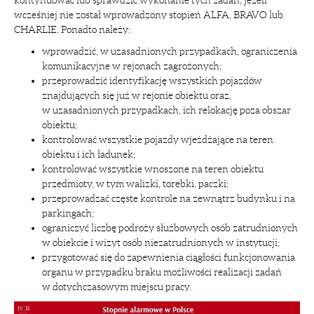
kontynuować lub sprawdzić wykonanie tych zadań, jeżeli
wcześniej nie został wprowadzony stopień ALFA, BRAVO lub
CHARLIE. Ponadto należy:
wprowadzić, w uzasadnionych przypadkach, ograniczenia
komunikacyjne w rejonach zagrożonych;
przeprowadzić identyfikację wszystkich pojazdów
znajdujących się już w rejonie obiektu oraz,
w uzasadnionych przypadkach, ich relokację poza obszar
obiektu;
kontrolować wszystkie pojazdy wjeżdżające na teren
obiektu i ich ładunek;
kontrolować wszystkie wnoszone na teren obiektu
przedmioty, w tym walizki, torebki, paczki;
przeprowadzać częste kontrole na zewnątrz budynku i na
parkingach;
ograniczyć liczbę podroży służbowych osób zatrudnionych
w obiekcie i wizyt osób niezatrudnionych w instytucji;
przygotować się do zapewnienia ciągłości funkcjonowania
organu w przypadku braku możliwości realizacji zadań
w dotychczasowym miejscu pracy.