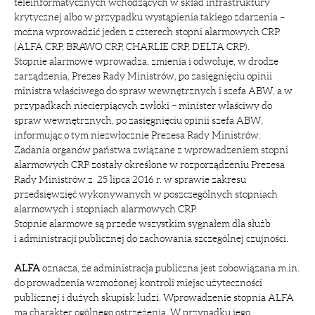
teleinformatycznych wchodzących w skład infrastruktury
krytycznej albo w przypadku wystąpienia takiego zdarzenia –
można wprowadzić jeden z czterech stopni alarmowych CRP
(ALFA CRP, BRAWO CRP, CHARLIE CRP, DELTA CRP).
Stopnie alarmowe wprowadza, zmienia i odwołuje, w drodze
zarządzenia, Prezes Rady Ministrów, po zasięgnięciu opinii
ministra właściwego do spraw wewnętrznych i szefa ABW, a w
przypadkach niecierpiących zwłoki – minister właściwy do
spraw wewnętrznych, po zasięgnięciu opinii szefa ABW,
informując o tym niezwłocznie Prezesa Rady Ministrów.
Zadania organów państwa związane z wprowadzeniem stopni
alarmowych CRP zostały określone w rozporządzeniu Prezesa
Rady Ministrów z 25 lipca 2016 r. w sprawie zakresu
przedsięwzięć wykonywanych w poszczególnych stopniach
alarmowych i stopniach alarmowych CRP.
Stopnie alarmowe są przede wszystkim sygnałem dla służb
i administracji publicznej do zachowania szczególnej czujności.
ALFA
oznacza, że administracja publiczna jest zobowiązana m.in.
do prowadzenia wzmożonej kontroli miejsc użyteczności
publicznej i dużych skupisk ludzi. Wprowadzenie stopnia ALFA
ma charakter ogólnego ostrzeżenia. W przypadku jego