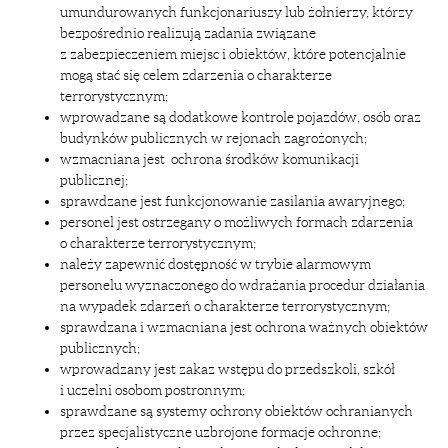
umundurowanych funkcjonariuszy lub żołnierzy, którzy
bezpośrednio realizują zadania związane
z zabezpieczeniem miejsc i obiektów, które potencjalnie
mogą stać się celem zdarzenia o charakterze
terrorystycznym;
wprowadzane są dodatkowe kontrole pojazdów, osób oraz
budynków publicznych w rejonach zagrożonych;
wzmacniana jest ochrona środków komunikacji
publicznej;
sprawdzane jest funkcjonowanie zasilania awaryjnego;
personel jest ostrzegany o możliwych formach zdarzenia
o charakterze terrorystycznym;
należy zapewnić dostępność w trybie alarmowym
personelu wyznaczonego do wdrażania procedur działania
na wypadek zdarzeń o charakterze terrorystycznym;
sprawdzana i wzmacniana jest ochrona ważnych obiektów
publicznych;
wprowadzany jest zakaz wstępu do przedszkoli, szkół
i uczelni osobom postronnym;
sprawdzane są systemy ochrony obiektów ochranianych
przez specjalistyczne uzbrojone formacje ochronne;