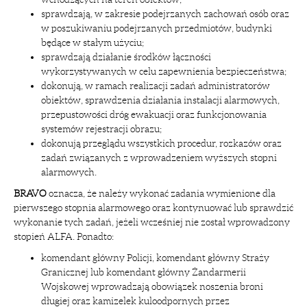
sprawdzają, w zakresie podejrzanych zachowań osób oraz
w poszukiwaniu podejrzanych przedmiotów, budynki
będące w stałym użyciu;
sprawdzają działanie środków łączności
wykorzystywanych w celu zapewnienia bezpieczeństwa;
dokonują, w ramach realizacji zadań administratorów
obiektów, sprawdzenia działania instalacji alarmowych,
przepustowości dróg ewakuacji oraz funkcjonowania
systemów rejestracji obrazu;
dokonują przeglądu wszystkich procedur, rozkazów oraz
zadań związanych z wprowadzeniem wyższych stopni
alarmowych.
BRAVO
oznacza, że należy wykonać zadania wymienione dla
pierwszego stopnia alarmowego oraz kontynuować lub sprawdzić
wykonanie tych zadań, jeżeli wcześniej nie został wprowadzony
stopień ALFA. Ponadto:
komendant główny Policji, komendant główny Straży
Granicznej lub komendant główny Żandarmerii
Wojskowej wprowadzają obowiązek noszenia broni
długiej oraz kamizelek kuloodpornych przez