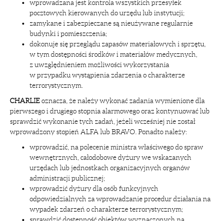
wprowadzana jest kontrola wszystkich przesyłek
pocztowych kierowanych do urzędu lub instytucji;
zamykane i zabezpieczane są nieużywane regularnie
budynki i pomieszczenia;
dokonuje się przeglądu zapasów materiałowych i sprzętu,
w tym dostępności środków i materiałów medycznych,
z uwzględnieniem możliwości wykorzystania
w przypadku wystąpienia zdarzenia o charakterze
terrorystycznym.
CHARLIE
oznacza, że należy wykonać zadania wymienione dla
pierwszego i drugiego stopnia alarmowego oraz kontynuować lub
sprawdzić wykonanie tych zadań, jeżeli wcześniej nie został
wprowadzony stopień ALFA lub BRAVO. Ponadto należy:
wprowadzić, na polecenie ministra właściwego do spraw
wewnętrznych, całodobowe dyżury we wskazanych
urzędach lub jednostkach organizacyjnych organów
administracji publicznej;
wprowadzić dyżury dla osób funkcyjnych
odpowiedzialnych za wprowadzanie procedur działania na
wypadek zdarzeń o charakterze terrorystycznym;
sprawdzić dostępność obiektów wyznaczonych na