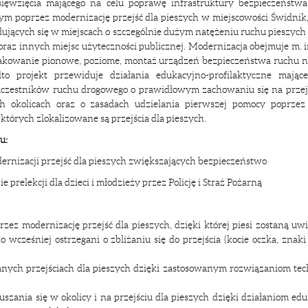
dsięwzięcia mającego na celu poprawę infrastruktury bezpieczeństwa
m poprzez modernizację przejść dla pieszych w miejscowości Świdnik,
jących się w miejscach o szczególnie dużym natężeniu ruchu pieszych
 oraz innych miejsc użyteczności publicznej. Modernizacja obejmuje m. 
nakowanie pionowe, poziome, montaż urządzeń bezpieczeństwa ruchu 
dto projekt przewiduje działania edukacyjno-profilaktyczne mając
czestników ruchu drogowego o prawidłowym zachowaniu się na przejś
h okolicach oraz o zasadach udzielania pierwszej pomocy poprzez 
 których zlokalizowane są przejścia dla pieszych.
u:
rnizacji przejść dla pieszych zwiększających bezpieczeństwo
 prelekcji dla dzieci i młodzieży przez Policję i Straż Pożarną
 modernizację przejść dla pieszych, dzięki której piesi zostaną uw
 wcześniej ostrzegani o zbliżaniu się do przejścia (kocie oczka, znak
nych przejściach dla pieszych dzięki zastosowanym rozwiązaniom te
szania się w okolicy i na przejściu dla pieszych dzięki działaniom e