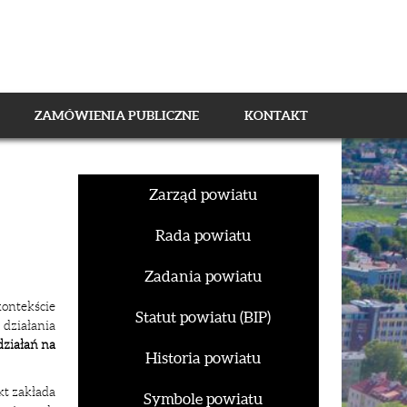
ZAMÓWIENIA PUBLICZNE
KONTAKT
Zarząd powiatu
Rada powiatu
Zadania powiatu
ontekście
Statut powiatu (BIP)
działania
działań na
Historia powiatu
ekt zakłada
Symbole powiatu