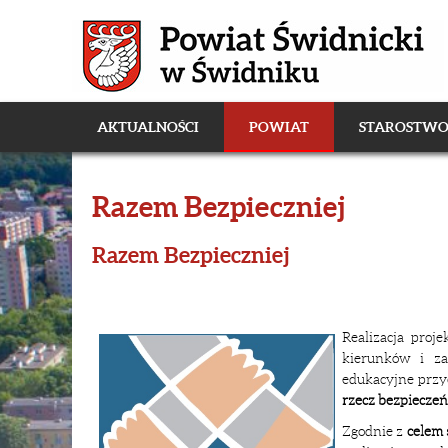
AKTUALNOŚCI
POWIAT
STAROSTW
Razem Bezpieczniej
Razem Bezpieczniej
Realizacja proj
kierunków i za
edukacyjne przyc
rzecz bezpieczeń
Zgodnie z
celem 