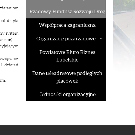
ziałaniom
Rządowy Fundusz Rozwoju Dróg
ia) dzięki
Współpraca zagraniczna
ny system
Organizacje pozarządowe
aiczne).
zyjającym
Powiatowe Biuro Biznes
awiązanie
Lubelskie
i działań
Dane teleadresowe podległych
im.
placówek
Jednostki organizacyjne