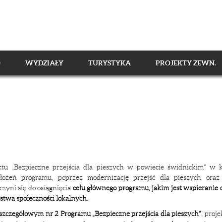
O
WYDZIAŁY
TURYSTYKA
PROJEKTY ZEWN.
ektu „Bezpieczne przejścia dla pieszych w powiecie świdnickim” w k
łożeń programu, poprzez modernizację przejść dla pieszych oraz 
zyni się do osiągnięcia
celu głównego programu, jakim jest wspieranie 
stwa społeczności lokalnych
.
szczegółowym nr 2 Programu „Bezpieczne przejścia dla pieszych”
, proj