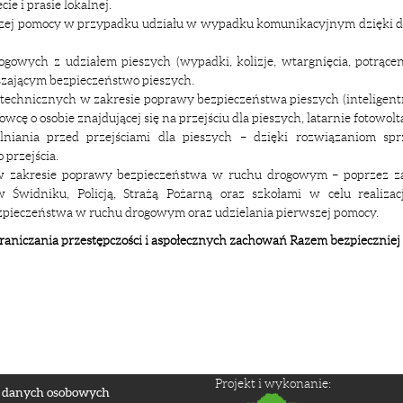
ie i prasie lokalnej.
wszej pomocy w przypadku udziału w wypadku komunikacyjnym dzięki d
gowych z udziałem pieszych (wypadki, kolizje, wtargnięcia, potrącen
ającym bezpieczeństwo pieszych.
echnicznych w zakresie poprawy bezpieczeństwa pieszych (inteligent
cę o osobie znajdującej się na przejściu dla pieszych, latarnie fotowolt
ania przed przejściami dla pieszych – dzięki rozwiązaniom spr
 przejścia.
w zakresie poprawy bezpieczeństwa w ruchu drogowym – poprzez z
widniku, Policją, Strażą Pożarną oraz szkołami w celu realizacj
pieczeństwa w ruchu drogowym oraz udzielania pierwszej pomocy.
niczania przestępczości i aspołecznych zachowań Razem bezpieczniej 
Projekt i wykonanie:
 danych osobowych