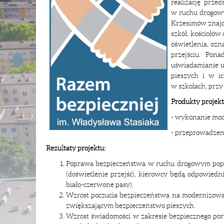
realizację prze
w ruchu drogowy
Krzesimów znajdu
szkół, kościołów
oświetlenia, oz
przejściu. Pona
uświadamianie u
pieszych i w ic
w szkołach, przy
Produkty projekt
- wykonanie mode
- przeprowadzenie
Rezultaty projektu:
Poprawa bezpieczeństwa w ruchu drogowym poprzez
(doświetlenie przejść), kierowcy będą odpowiednio
biało-czerwone pasy).
Wzrost poczucia bezpieczeństwa na modernizowa
zwiększającym bezpieczeństwo pieszych.
Wzrost świadomości w zakresie bezpiecznego poru