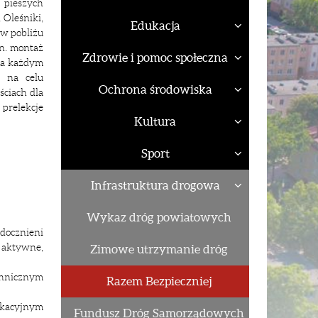
 pieszych
 Oleśniki,
Edukacja
 w pobliżu
in. montaż
Zdrowie i pomoc społeczna
na każdym
e na celu
Ochrona środowiska
ciach dla
prelekcje
Kultura
Sport
Infrastruktura drogowa
Wykaz dróg powiatowych
idocznieni
i aktywne,
Zimowe utrzymanie dróg
chnicznym
Razem Bezpieczniej
dukacyjnym
Fundusz Dróg Samorządowych