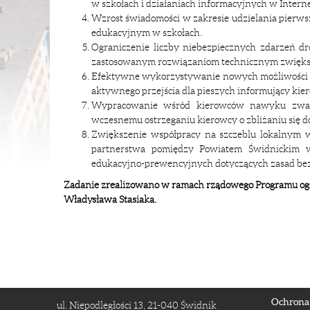
w szkołach i działaniach informacyjnych w Internec
Wzrost świadomości w zakresie udzielania pier
edukacyjnym w szkołach.
Ograniczenie liczby niebezpiecznych zdarzeń dro
zastosowanym rozwiązaniom technicznym zwiększ
Efektywne wykorzystywanie nowych możliwości t
aktywnego przejścia dla pieszych informujący kierow
Wypracowanie wśród kierowców nawyku zwalni
wczesnemu ostrzeganiu kierowcy o zbliżaniu się do
Zwiększenie współpracy na szczeblu lokalnym 
partnerstwa pomiędzy Powiatem Świdnickim w Ś
edukacyjno-prewencyjnych dotyczących zasad bez
Zadanie zrealizowano w ramach rządowego Programu ogra
Władysława Stasiaka.
Ochrona
ul. Niepodległości 13, 21-040 Świdnik