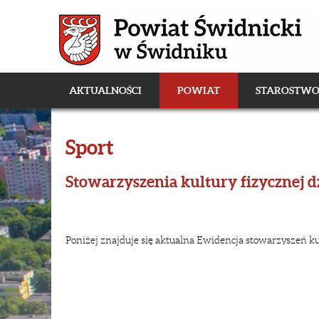
AKTUALNOŚCI
POWIAT
STAROSTW
Sport
Stowarzyszenia kultury fizycznej d
Poniżej znajduje się aktualna Ewidencja stowarzyszeń k