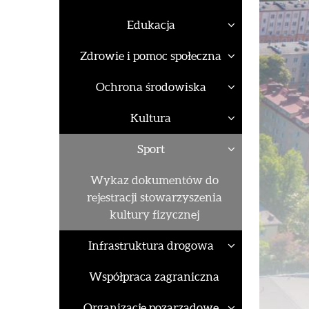
Edukacja
Zdrowie i pomoc społeczna
Ochrona środowiska
Kultura
Sport
Wykaz dokumentów do
rejestracji stowarzyszenia
kultury fizycznej
Infrastruktura drogowa
Współpraca zagraniczna
Organizacje pozarządowe