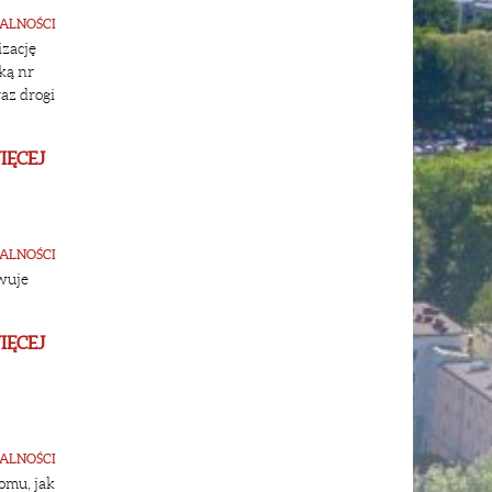
ALNOŚCI
izację
ką nr
az drogi
IĘCEJ
ALNOŚCI
wuje
IĘCEJ
ALNOŚCI
omu, jak