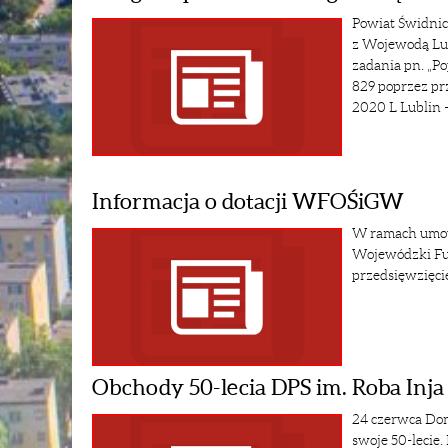
Powiat Świdnic
z Wojewodą Lub
zadania pn. „P
829 poprzez pr
2020 L Lublin -
Informacja o dotacji WFOŚiGW
W ramach umowy
Wojewódzki Fu
przedsięwzięci
Obchody 50-lecia DPS im. Roba Inj
24 czerwca Dom
swoje 50-lecie