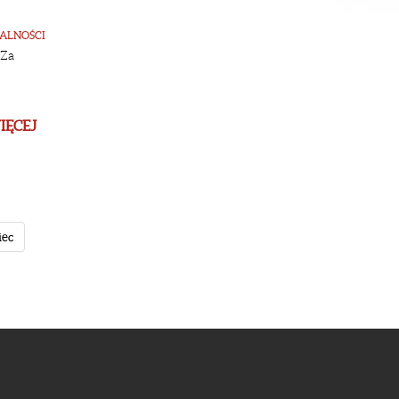
ALNOŚCI
 Za
IĘCEJ
iec