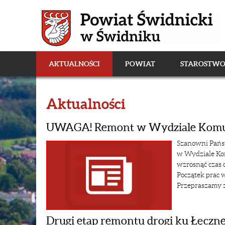
AKTUALNOŚCI
POWIAT
STAROSTW
Aktualności
UWAGA! Remont w Wydziale Komuni
Szanowni Pańs
w Wydziale Kom
wzrosnąć czas o
Początek prac w
Przepraszamy z
Drugi etap remontu drogi ku Łęczne