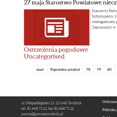
27 maja Starostwo Powiatowe niec
Szanowni Pańs
Informujemy, ż
niedogodności 
Zapraszamy w p
Ostrzeżenia pogodowe
Uncategorised
start
Poprzedni artykuł
78
79
80
Ochrona
ul. Niepodległości 13, 21-040 Świdnik
tel. 81 468 71 13, fax 81 468 71 12
Polityka
poczta@powiatswidnik.pl