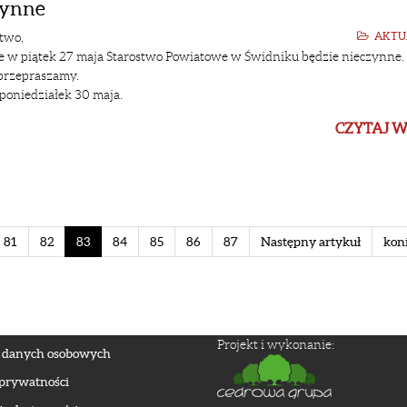
zynne
two,
AKTU
e w piątek 27 maja Starostwo Powiatowe w Świdniku będzie nieczynne.
przepraszamy.
oniedziałek 30 maja.
CZYTAJ W
81
82
83
84
85
86
87
Następny artykuł
kon
Projekt i wykonanie:
 danych osobowych
 prywatności