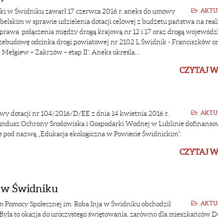
ki w Świdniku zawarł 17 czerwca 2016 r. aneks do umowy
AKTU
elskim w sprawie udzielenia dotacji celowej z budżetu państwa na real
oprawa połączenia między drogą krajową nr 12 i 17 oraz drogą wojewódz
zebudowę odcinka drogi powiatowej nr 2102 L Świdnik - Franciszków or
 Mełgiew – Zakrzów – etap II”. Aneks określa...
CZYTAJ W
 dotacji nr 104/2016/D/EE z dnia 14 kwietnia 2016 r.
AKTU
ndusz Ochrony Środowiska i Gospodarki Wodnej w Lublinie dofinanso
e pod nazwą „Edukacja ekologiczna w Powiecie Świdnickim”.
CZYTAJ W
a w Świdniku
 Pomocy Społecznej im. Roba Inja w Świdniku obchodził
AKTU
. Była to okazja do uroczystego świętowania, zarówno dla mieszkańców D