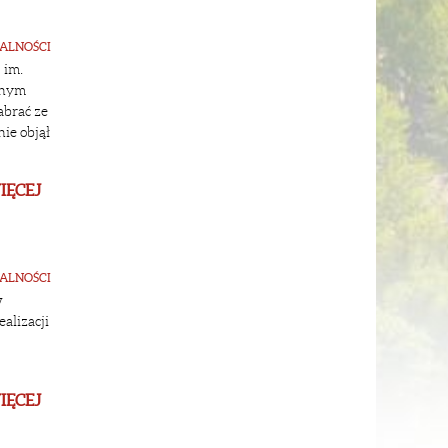
ALNOŚCI
 im.
dnym
abrać ze
ie objął
IĘCEJ
ALNOŚCI
w
alizacji
IĘCEJ