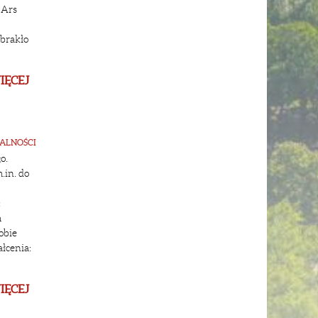
 Ars
abrakło
IĘCEJ
ALNOŚCI
go.
.in. do
:
m
obie
łcenia:
IĘCEJ