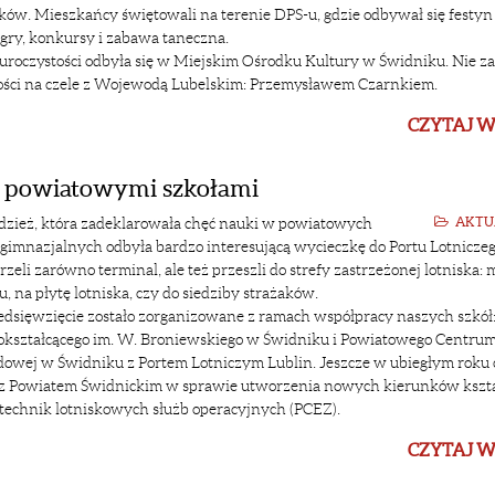
ików. Mieszkańcy świętowali na terenie DPS-u, gdzie odbywał się festyn
i gry, konkursy i zabawa taneczna.
ć uroczystości odbyła się w Miejskim Ośrodku Kultury w Świdniku. Nie z
ści na czele z Wojewodą Lubelskim: Przemysławem Czarnkiem.
CZYTAJ W
 z powiatowymi szkołami
dzież, która zadeklarowała chęć nauki w powiatowych
AKTU
gimnazjalnych odbyła bardzo interesującą wycieczkę do Portu Lotnicze
zeli zarówno terminal, ale też przeszli do strefy zastrzeżonej lotniska: m
, na płytę lotniska, czy do siedziby strażaków.
edsięwzięcie zostało zorganizowane z ramach współpracy naszych szkół
okształcącego im. W. Broniewskiego w Świdniku i Powiatowego Centru
owej w Świdniku z Portem Lotniczym Lublin. Jeszcze w ubiegłym roku 
oraz Powiatem Świdnickim w sprawie utworzenia nowych kierunków kszta
 technik lotniskowych służb operacyjnych (PCEZ).
CZYTAJ W