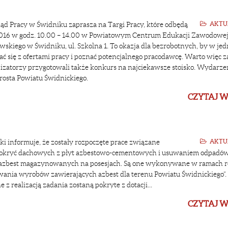
d Pracy w Świdniku zaprasza na Targi Pracy, które odbędą
AKTU
2016 w godz. 10.00 – 14.00 w Powiatowym Centrum Edukacji Zawodowej
skiego w Świdniku, ul. Szkolna 1. To okazja dla bezrobotnych, by w je
ć się z ofertami pracy i poznać potencjalnego pracodawcę. Warto więc z
izatorzy przygotowali także konkurs na najciekawsze stoisko. Wydarzen
rosta Powiatu Świdnickiego.
CZYTAJ W
ki informuje, że zostały rozpoczęte prace związane
AKTU
okryć dachowych z płyt azbestowo-cementowych i usuwaniem odpadó
azbest magazynowanych na posesjach. Są one wykonywane w ramach re
ania wyrobów zawierających azbest dla terenu Powiatu Świdnickiego”.
 z realizacją zadania zostaną pokryte z dotacji...
CZYTAJ W