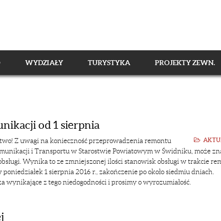
O
WYDZIAŁY
TURYSTYKA
PROJEKTY ZEWN.
kacji od 1 sierpnia
two! Z uwagi na konieczność przeprowadzenia remontu
AKTU
unikacji i Transportu w Starostwie Powiatowym w Świdniku, może zn
bsługi. Wynika to ze zmniejszonej ilości stanowisk obsługi w trakcie re
 poniedziałek 1 sierpnia 2016 r., zakończenie po około siedmiu dniach.
a wynikające z tego niedogodności i prosimy o wyrozumiałość.
j