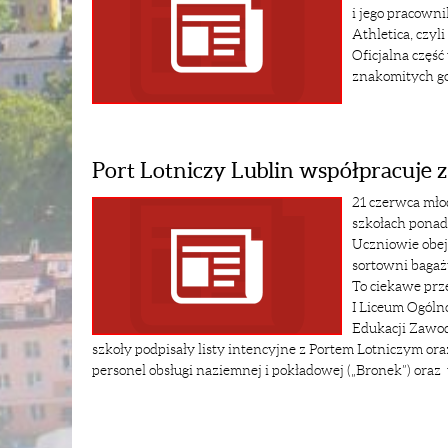
i jego pracown
Athletica, czyl
Oficjalna częś
znakomitych go
Port Lotniczy Lublin współpracuje
21 czerwca mło
szkołach ponad
Uczniowie obejr
sortowni bagażu
To ciekawe prz
I Liceum Ogóln
Edukacji Zawod
szkoły podpisały listy intencyjne z Portem Lotniczym 
personel obsługi naziemnej i pokładowej („Bronek”) oraz