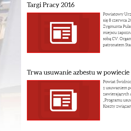
Targi Pracy 2016
Powiatowy Urzą
się 8 czerwca 
Zygmunta Puław
miejscu zapozna
sobą CV. Organ
patronatem Sta
Trwa usuwanie azbestu w powiecie
Powiat Świdnic
z usuwaniem p
zawierających 
„Programu usuw
Koszty związane