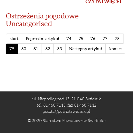
CZYTAJ WIĘCEJ
Ostrzeżenia pogodowe
Uncategorised
start
Poprzedni artykuł
74
75
76
77
78
79
80
81
82
83
Następny artykuł
koniec
ul. Niepodległości 13, 21-040 Świdnik
tel. 81 468 71 13, fax 81 468 71 12
poczta@powiatswidnik.pl
© 2020 Starostwo Powiatowe w Świdniku