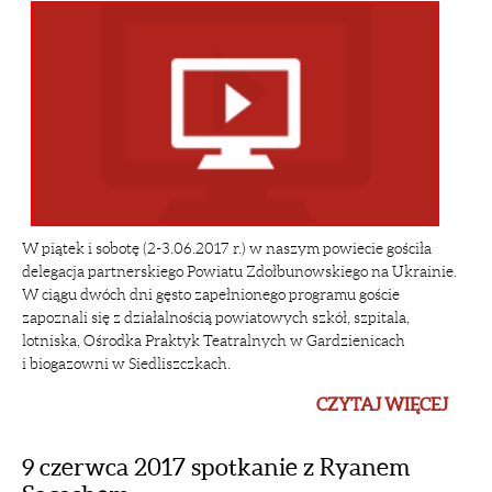
W piątek i sobotę (2-3.06.2017 r.) w naszym powiecie gościła
delegacja partnerskiego Powiatu Zdołbunowskiego na Ukrainie.
W ciągu dwóch dni gęsto zapełnionego programu goście
zapoznali się z działalnością powiatowych szkół, szpitala,
lotniska, Ośrodka Praktyk Teatralnych w Gardzienicach
i biogazowni w Siedliszczkach.
CZYTAJ WIĘCEJ
9 czerwca 2017 spotkanie z Ryanem