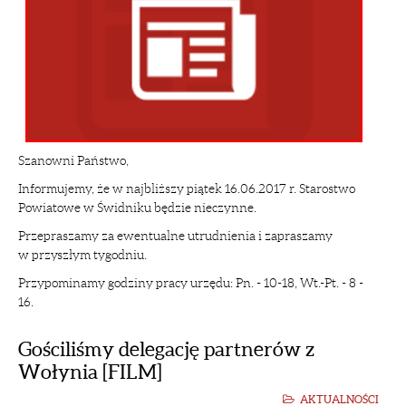
Szanowni Państwo,
Informujemy, że w najbliższy piątek 16.06.2017 r. Starostwo
Powiatowe w Świdniku będzie nieczynne.
Przepraszamy za ewentualne utrudnienia i zapraszamy
w przyszłym tygodniu.
Przypominamy godziny pracy urzędu: Pn. - 10-18, Wt.-Pt. - 8 -
16.
Gościliśmy delegację partnerów z
Wołynia [FILM]
AKTUALNOŚCI