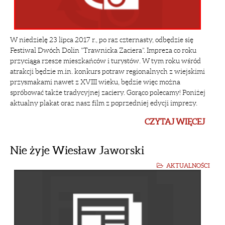
W niedzielę 23 lipca 2017 r., po raz czternasty, odbędzie się
Festiwal Dwóch Dolin "Trawnicka Zaciera". Impreza co roku
przyciąga rzesze mieszkańców i turystów. W tym roku wśród
atrakcji będzie m.in. konkurs potraw regionalnych z wiejskimi
przysmakami nawet z XVIII wieku, będzie więc można
spróbować także tradycyjnej zaciery. Gorąco polecamy! Poniżej
aktualny plakat oraz nasz film z poprzedniej edycji imprezy.
CZYTAJ WIĘCEJ
Nie żyje Wiesław Jaworski
AKTUALNOŚCI