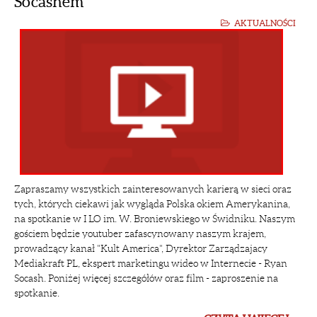
Socashem
AKTUALNOŚCI
Zapraszamy wszystkich zainteresowanych karierą w sieci oraz
tych, których ciekawi jak wygląda Polska okiem Amerykanina,
na spotkanie w I LO im. W. Broniewskiego w Świdniku. Naszym
gościem będzie youtuber zafascynowany naszym krajem,
prowadzący kanał "Kult America", Dyrektor Zarządzajacy
Mediakraft PL, ekspert marketingu wideo w Internecie - Ryan
Socash. Poniżej więcej szczegółów oraz film - zaproszenie na
spotkanie.