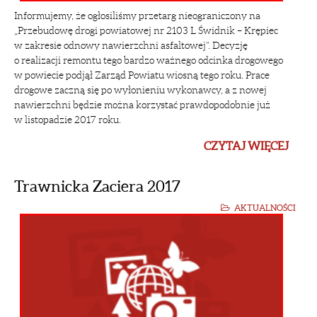
Informujemy, że ogłosiliśmy przetarg nieograniczony na
„Przebudowę drogi powiatowej nr 2103 L Świdnik – Krępiec
w zakresie odnowy nawierzchni asfaltowej”. Decyzję
o realizacji remontu tego bardzo ważnego odcinka drogowego
w powiecie podjął Zarząd Powiatu wiosną tego roku. Prace
drogowe zaczną się po wyłonieniu wykonawcy, a z nowej
nawierzchni będzie można korzystać prawdopodobnie już
w listopadzie 2017 roku.
CZYTAJ WIĘCEJ
Trawnicka Zaciera 2017
AKTUALNOŚCI