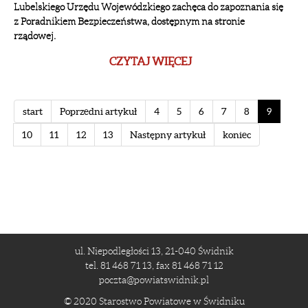
Lubelskiego Urzędu Wojewódzkiego zachęca do zapoznania się
z Poradnikiem Bezpieczeństwa, dostępnym na stronie
rządowej.
CZYTAJ WIĘCEJ
start
Poprzedni artykuł
4
5
6
7
8
9
10
11
12
13
Następny artykuł
koniec
ul. Niepodległości 13, 21-040 Świdnik
tel. 81 468 71 13, fax 81 468 71 12
poczta@powiatswidnik.pl
© 2020 Starostwo Powiatowe w Świdniku