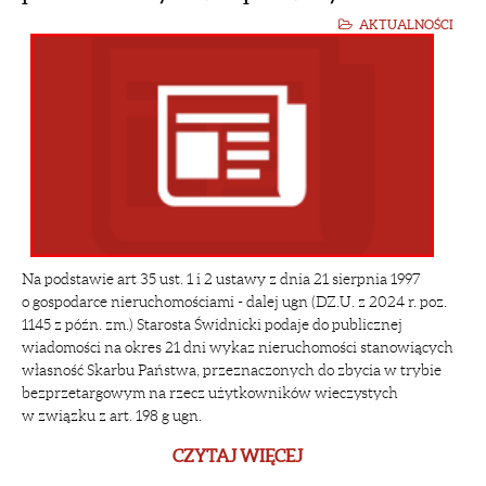
AKTUALNOŚCI
Na podstawie art 35 ust. 1 i 2 ustawy z dnia 21 sierpnia 1997
o gospodarce nieruchomościami - dalej ugn (DZ.U. z 2024 r. poz.
1145 z późn. zm.) Starosta Świdnicki podaje do publicznej
wiadomości na okres 21 dni wykaz nieruchomości stanowiących
własność Skarbu Państwa, przeznaczonych do zbycia w trybie
bezprzetargowym na rzecz użytkowników wieczystych
w związku z art. 198 g ugn.
CZYTAJ WIĘCEJ