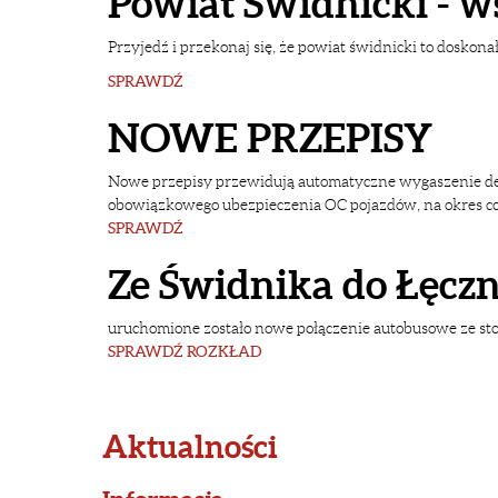
Powiat Świdnicki - 
Przyjedź i przekonaj się, że powiat świdnicki to doskonał
SPRAWDŹ
NOWE PRZEPISY
Nowe przepisy przewidują automatyczne wygaszenie decyz
obowiązkowego ubezpieczenia OC pojazdów, na okres co 
SPRAWDŹ
Ze Świdnika do Łęczn
uruchomione zostało nowe połączenie autobusowe ze sto
SPRAWDŹ ROZKŁAD
Aktualności