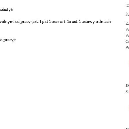
2
oboty):
Ś
ymi od pracy (art. 1 pkt 1 oraz art. 1a ust. 1 ustawy o dniach
Z
W
W
d pracy):
C
P
1
S