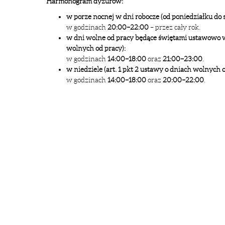
Harmonogram dyżurów:
w porze nocnej w dni robocze (od poniedziałku do s
w godzinach
20:00–22:00
– przez cały rok.
w dni wolne od pracy będące świętami ustawowo woln
wolnych od pracy):
w godzinach
14:00–18:00
oraz
21:00–23:00
.
w niedziele (art. 1 pkt 2 ustawy o dniach wolnych o
w godzinach
14:00–18:00
oraz
20:00–22:00
.