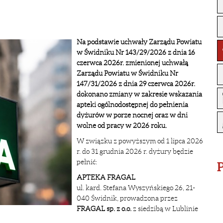
Na podstawie uchwały Zarządu Powiatu
w Świdniku Nr 143/29/2026 z dnia 16
czerwca 2026r. zmienionej uchwałą
Zarządu Powiatu w Świdniku Nr
147/31/2026 z dnia 29 czerwca 2026r.
dokonano zmiany w zakresie wskazania
apteki ogólnodostępnej do pełnienia
dyżurów w porze nocnej oraz w dni
wolne od pracy w 2026 roku.
W związku z powyższym od 1 lipca 2026
r. do 31 grudnia 2026 r. dyżury będzie
pełnić:
P
APTEKA FRAGAL
ul. kard. Stefana Wyszyńskiego 26, 21-
040 Świdnik, prowadzona przez
FRAGAL sp. z o.o.
z siedzibą w Lublinie