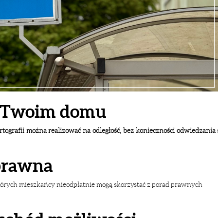
w Twoim domu
tografii można realizować na odległość, bez konieczności odwiedzania 
prawna
których mieszkańcy nieodpłatnie mogą skorzystać z porad prawnych