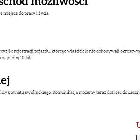
wschód możliwości
e miejsce do pracy i życia
ji o rejestracji pojazdu, którego właściciele nie dokonywali okresowe
najmniej 10 lat.
ej
licy powiatu świdnickiego. Komunikacją możemy teraz dotrzeć do Łęczne
U