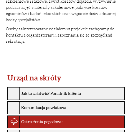
szkoleniowe i stażowe, zwrot kosztów dojazdu, wyżywienie
podczas zajęć, materiały szkoleniowe, pokrycie kosztów
egzaminów i badań lekarskich oraz wsparcie doświadczonej
kadry specjalistów.
Osoby zainteresowane udziałem w projekcie zachęcamy do
kontaktu z organizatorami i zapoznania się ze szczegółami
rekrutacji.
Urząd na skróty
Jak to załatwić? Poradnik klienta
Komunikacja powiatowa
Ostrzeżenia pogodowe