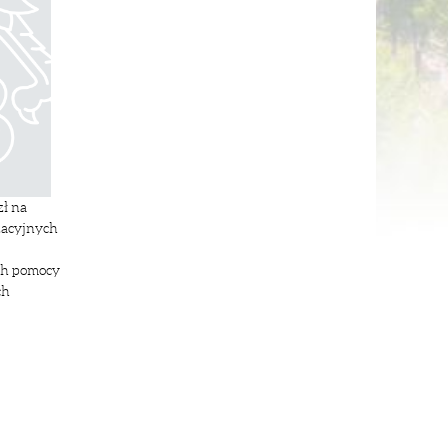
zł na
zacyjnych
ch pomocy
ch