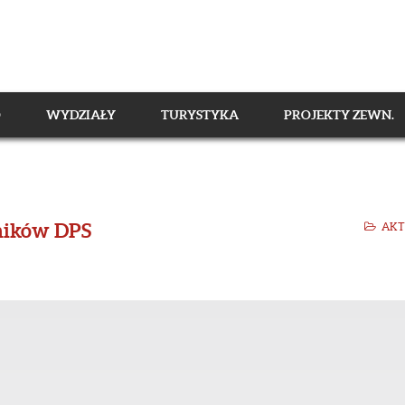
O
WYDZIAŁY
TURYSTYKA
PROJEKTY ZEWN.
ników DPS
AKT