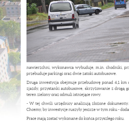
nawierzchni, wykonawca wybuduje, m.in. chodniki, prz
przebuduje parkingi oraz dwie zatoki autobusowe.
Druga inwestycja obejmuje przebudowę ponad 4,1 km d
zjazdy, przystanki autobusowe, skrzyżowanie z drogą 
teren zielony oraz odmuli istniejące rowy.
- W tej chwili urzędnicy analizują złożone dokument
Chcemy, by inwestycje ruszyły jeszcze w tym roku - dodaj
Prace mają zostać wykonane do końca przyszłego roku.