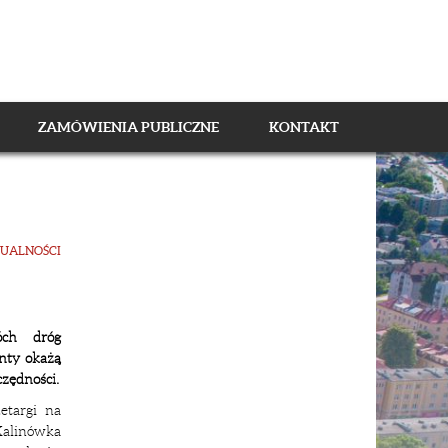
ZAMÓWIENIA PUBLICZNE
KONTAKT
UALNOŚCI
ch dróg
nty okażą
czędności.
etargi na
Kalinówka