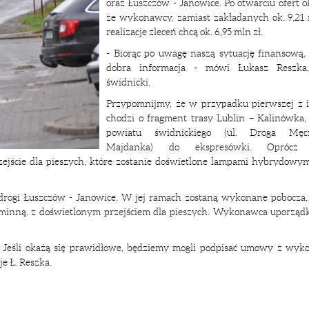
oraz Łuszczów - Janowice. Po otwarciu ofert ok
że wykonawcy, zamiast zakładanych ok. 9,21 
realizacje zleceń chcą ok. 6,95 mln zł.
- Biorąc po uwagę naszą sytuację finansową,
dobra informacja - mówi Łukasz Reszka,
świdnicki.
Przypomnijmy, że w przypadku pierwszej z i
chodzi o fragment trasy Lublin – Kalinówka,
powiatu świdnickiego (ul. Droga Męc
Majdanka) do ekspresówki. Oprócz 
ejście dla pieszych, które zostanie doświetlone lampami hybrydowym
rogi Łuszczów - Janowice. W jej ramach zostaną wykonane pobocza, 
gminną, z doświetlonym przejściem dla pieszych. Wykonawca uporządk
y. Jeśli okażą się prawidłowe, będziemy mogli podpisać umowy z wyk
e Ł. Reszka.