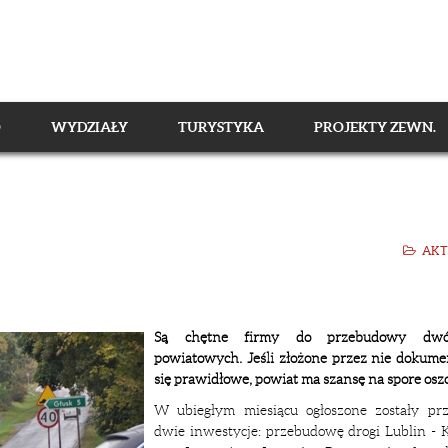
O
WYDZIAŁY
TURYSTYKA
PROJEKTY ZEWN.
AKT
Są chętne firmy do przebudowy dwó
powiatowych. Jeśli złożone przez nie dokume
się prawidłowe, powiat ma szansę na spore osz
W ubiegłym miesiącu ogłoszone zostały prz
dwie inwestycje: przebudowę drogi Lublin - 