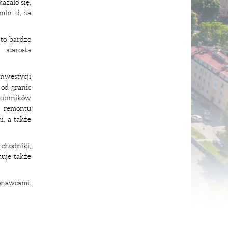
azało się,
mln zł, za
 to bardzo
 starosta
nwestycji
 od granic
zenników
remontu
i, a także
chodniki,
uje także
onawcami.