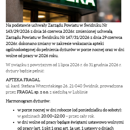
Na podstawie uchwały Zarządu Powiatu w Świdniku Nr
143/29/2026 z dnia 16 czerwca 2026r. zmienionej uchwałą
Zarządu Powiatu w Świdniku Nr 147/31/2026 z dnia 29 czerwca
2026r. dokonano zmiany w zakresie wskazania apteki
ogólnodostępnej do pełnienia dyżurów w porze nocnej oraz w dni
wolne od pracy w 2026 roku.
W związku z powyższym od 1 lipca 2026 r. do 31 grudnia 2026 r.
dyżury będzie pełnić:
APTEKA FRAGAL
ul. kard. Stefana Wyszyńskiego 26, 21-040 Świdnik, prowadzona
przez
FRAGAL sp. z o.o.
z siedzibą w Lublinie
Harmonogram dyżurów:
w porze nocnej w dni robocze (od poniedziałku do soboty):
w godzinach
20:00–22:00
– przez cały rok.
w dni wolne od pracy będące świętami ustawowo wolnymi
od pracy (art. 1 pkt 1 oraz art. 1a ust. 1 ustawy o dniach