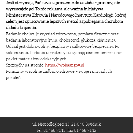
Jeśli otrzymają Państwo zaproszenie do udziału – prosimy, nie
wyrzucajcie go! To nie reklama, ale ważna inicjatywa
Ministerstwa Zdrowia i Narodowego Instytutu Kardiologii, której
celem jest opracowanie lepszych metod zapobiegania chorobom
układu krążenia.
Badanie obejmuje wywiad zdrowotny, pomiary fizyczne oraz
badania laboratoryjne (m.in. cholesterol, glukoza, ciśnienie).
Udział jest dobrowolny, bezpłatny i całkowicie bezpieczny. Po
zakończeniu badania uczestnicy otrzymają ciśnieniomierz oraz
pakiet materiałów edukacyjnych.
Szczegóły na stronie:
https://wobasz.gov.pl
Pomóżmy wspólnie zadbać o zdrowie – swoje i przyszłych
pokoleń.
ul. Niepodległości 13, 21-040 Świdnik
tel. 81 468 71 13, fax 81 468 71 12