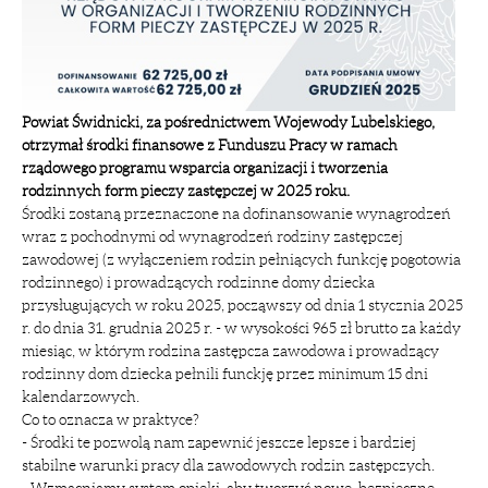
Powiat Świdnicki, za pośrednictwem Wojewody Lubelskiego,
otrzymał środki finansowe z Funduszu Pracy w ramach
rządowego programu wsparcia organizacji i tworzenia
rodzinnych form pieczy zastępczej w 2025 roku.
Środki zostaną przeznaczone na dofinansowanie wynagrodzeń
wraz z pochodnymi od wynagrodzeń rodziny zastępczej
zawodowej (z wyłączeniem rodzin pełniących funkcję pogotowia
rodzinnego) i prowadzących rodzinne domy dziecka
przysługujących w roku 2025, począwszy od dnia 1 stycznia 2025
r. do dnia 31. grudnia 2025 r. - w wysokości 965 zł brutto za każdy
miesiąc, w którym rodzina zastępcza zawodowa i prowadzący
rodzinny dom dziecka pełnili funckję przez minimum 15 dni
kalendarzowych.
Co to oznacza w praktyce?
- Środki te pozwolą nam zapewnić jeszcze lepsze i bardziej
stabilne warunki pracy dla zawodowych rodzin zastępczych.
- Wzmacniamy system opieki, aby tworzyć nowe, bezpieczne