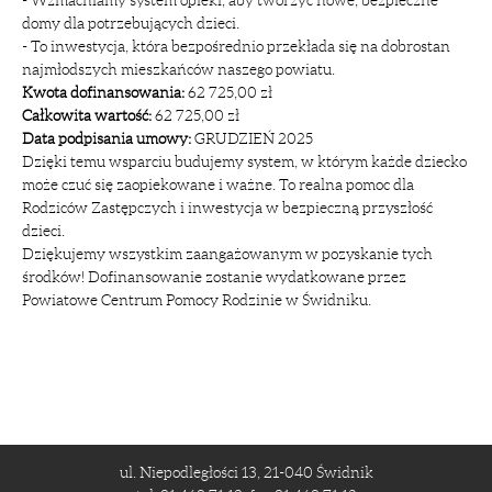
domy dla potrzebujących dzieci.
- To inwestycja, która bezpośrednio przekłada się na dobrostan
najmłodszych mieszkańców naszego powiatu.
Kwota dofinansowania:
62 725,00 zł
Całkowita wartość:
62 725,00 zł
Data podpisania umowy:
GRUDZIEŃ 2025
Dzięki temu wsparciu budujemy system, w którym każde dziecko
może czuć się zaopiekowane i ważne. To realna pomoc dla
Rodziców Zastępczych i inwestycja w bezpieczną przyszłość
dzieci.
Dziękujemy wszystkim zaangażowanym w pozyskanie tych
środków! Dofinansowanie zostanie wydatkowane przez
Powiatowe Centrum Pomocy Rodzinie w Świdniku
.
ul. Niepodległości 13, 21-040 Świdnik